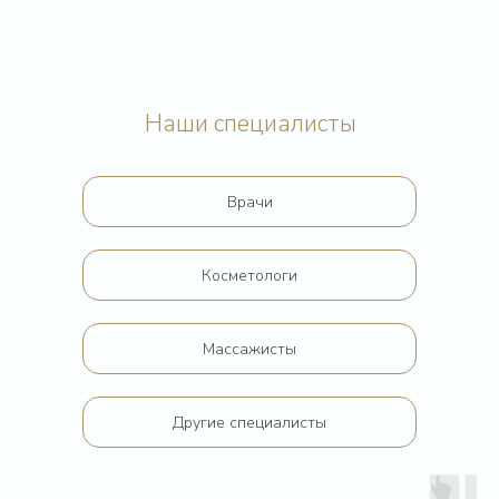
Наши специалисты
Записаться
Врачи
на консультацию
Оставьте заявку и с вами
Косметологи
свяжутся в ближайшее время
Массажисты
+7
Другие специалисты
Оставить заявку