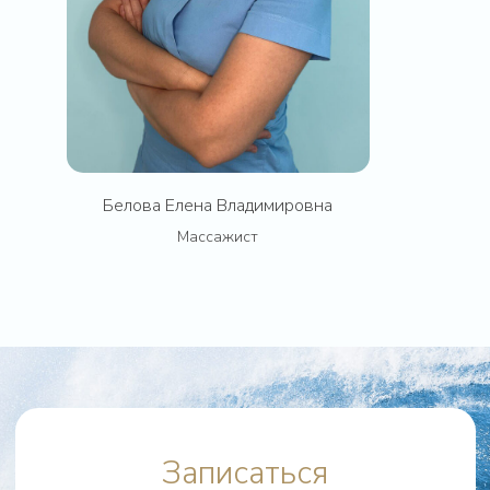
8 (936) 300-97-51
Мы работаем для вас каждый
день с 9 до 22 часов
Общество с ограниченной ответственностью «Высота»
Белова Елена Владимировна
ИНН: 7704538133 / ОГРН: 1047796894199
Массажист
121552, г. Москва, ул. Ярцевская, д.25А ТК Трамплин, 4 этаж
Пожилов Ярослав Валерьевич,
генеральный директор ООО «Высота»
okeansmyslov@yandex.ru
pozhilov222@yandex.ru
Сведения о медицинской организации
Правовая информация
Политика конфиденциальности
© ООО «Высота». Все права защищены. 2022