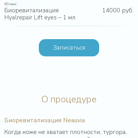
Лифтинг-эффект виден сразу после первой
процедуры. Neauvia очень эффективен в
зонах, где кожа начала терять форму —
щеки, подбородок, овал лица, шея, декольте.
Что входит в состав Neauvia
Стабилизированная гиалуроновая
кислота восстанавливает
увлажненность и улучшает плотность
дермы.
Глицин и L-пролин — аминокислоты,
стимулирующие выработку
собственного коллагена.
Пептиды — усиливают пролиферацию
фибробластов и повышают упругость
кожи.
Кросс-связи PEG (полиэтиленгликоль)
увеличивают стабильность препарата
и делают эффект более
пролонгированным.