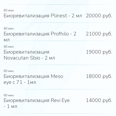
Записаться
О процедуре
Биоревитализация Neauvia
Когда коже не хватает плотности, тургора,
появляются заломы и усталый вид —
стандартные увлажняющие протоколы уже
не работают. Мы рекомендуем
биоревитализацию Neauvia. Это препарат
нового поколения. В нем гиалуроновая
кислота стабилизирована биоактивными
пептидами и аминокислотами. Состав
усиливает не только гидратацию, но и
формирование прочного дермального
каркаса. Подходит пациентам с
выраженными морщинами, вялой кожей,
склонной к птозу.