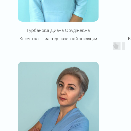
Гурбанова Диана Оруджевна
Косметолог, мастер лазерной эпиляции
К
Контакты