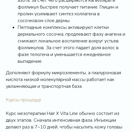
азота, за счет чего расширяются капилляры и
фолликул быстрее получает питание. Глицин и
пролин усиливают синтез коллагена в
сосочковом слое дермы.
Пептидные комплексы активируют клетки
дермального сосочка, продлевают фазу анагена и
снижают локальное воспаление вокруг устьев
фолликулов. За счет этого падает доля волос в
фазе телогена и уменьшается ежедневное
выпадение.
Дополняют формулу микроэлементы, а гиалуроновая
кислота низкой молекулярной массы работает как
увлажняющая и транспортная база.
Курсы процедур
Курс мезотерапии Hair X Vita Line обычно состоит из
двух этапов. Сначала интенсивная фаза. Инъекции
делают раз в 7–10 дней, чтобы насытить кожу головы