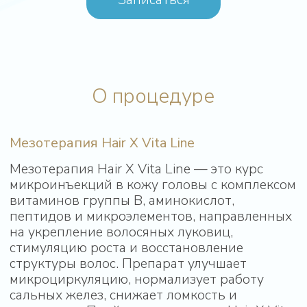
Показания к процедуре
Среди показаний для мезотерапии Hair X
Vita Line:
диффузное и андрогенетическое
выпадение волос;
замедленный рост и снижение
плотности волос;
ломкость, сухость, тусклый цвет;
повреждения после окрашивания,
осветления, химической завивки;
истончение волос на фоне дефицита
витаминов и микроэлементов;
сальность кожи головы;
сезонное выпадение волос;
восстановление после стрессов,