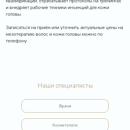
квалификации, отрабатывает протоколы на тренингах
и внедряет рабочие техники инъекций для кожи
головы.
Записаться на приём или уточнить актуальные цены на
мезотерапию волос и кожи головы можно по
телефону.
Записаться
на консультацию
Оставьте заявку и с вами
свяжутся в ближайшее время
Наши специалисты
Врачи
+7
Оставить заявку
Косметологи