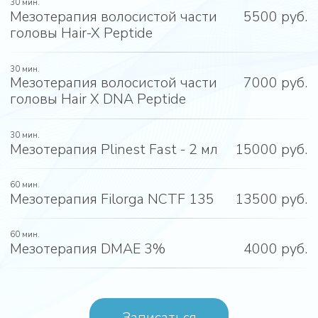
Записаться
О процедуре
Мезотерапия Hair X Vita Line
Мезотерапия Hair X Vita Line — это курс
микроинъекций в кожу головы с комплексом
витаминов группы B, аминокислот,
пептидов и микроэлементов, направленных
на укрепление волосяных луковиц,
стимуляцию роста и восстановление
структуры волос. Препарат улучшает
микроциркуляцию, нормализует работу
сальных желез, снижает ломкость и
выпадение. Пройти мезотерапию Hair X Vita
Line B+ можно в Центре здоровья и красоты
в Москве.