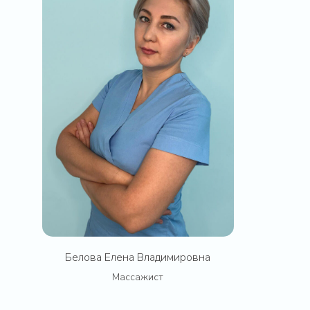
8 (936) 300-97-51
Мы работаем для вас каждый
день с 9 до 22 часов
Общество с ограниченной ответственностью «Высота»
ИНН: 7704538133 / ОГРН: 1047796894199
121552, г. Москва, ул. Ярцевская, д.25А ТК Трамплин, 4 этаж
Пожилов Ярослав Валерьевич,
генеральный директор ООО «Высота»
okeansmyslov@yandex.ru
pozhilov222@yandex.ru
Сведения о медицинской организации
Правовая информация
Белова Елена Владимировна
Политика конфиденциальности
Массажист
© ООО «Высота». Все права защищены. 2022