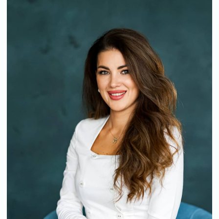
Мы работаем для вас каждый
день с 9 до 22 часов
Общество с ограниченной ответственностью «Высота»
ИНН: 7704538133 / ОГРН: 1047796894199
121552, г. Москва, ул. Ярцевская, д.25А ТК Трамплин, 4 этаж
Пожилов Ярослав Валерьевич,
генеральный директор ООО «Высота»
okeansmyslov@yandex.ru
pozhilov222@yandex.ru
Сведения о медицинской организации
Правовая информация
Политика конфиденциальности
© ООО «Высота». Все права защищены. 2022