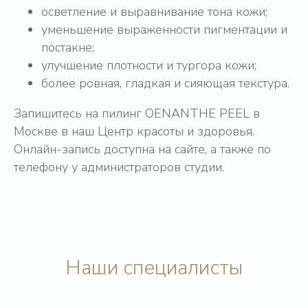
осветление и выравнивание тона кожи;
уменьшение выраженности пигментации и
постакне;
улучшение плотности и тургора кожи;
более ровная, гладкая и сияющая текстура.
Турана Артуровна Халилова
Запишитесь на пилинг OENANTHE PEEL в
Медицинская сестра по косметологии,
специалист по перманентному макияжу
Москве в наш Центр красоты и здоровья.
Онлайн-запись доступна на сайте, а также по
Записаться
Подробнее
телефону у администраторов студии.
Начните путь к себе!
Оставьте свои контакты, и мы поможем
вам выбрать самое подходящее решение.