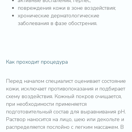
активные воспаления, герпес;
повреждения кожи в зоне воздействия;
хронические дерматологические
заболевания в фазе обострения.
Как проходит процедура
Перед началом специалист оценивает состояние
кожи, исключает противопоказания и подбирает
схему воздействия. Кожный покров очищается,
при необходимости применяется
подготовительный состав для выравнивания pH.
Раствор наносится на лицо, шею или декольте и
Марина Александровна Сафонова
Медицинская сестра по косметологии,
распределяется послойно с легким массажем. В
гирудотерапевт